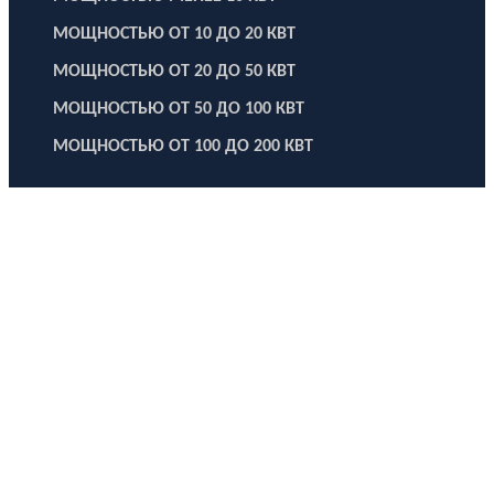
МОЩНОСТЬЮ ОТ 10 ДО 20 КВТ
МОЩНОСТЬЮ ОТ 20 ДО 50 КВТ
МОЩНОСТЬЮ ОТ 50 ДО 100 КВТ
МОЩНОСТЬЮ ОТ 100 ДО 200 КВТ
ООО "Электродизель" © 1996 - 2022. All Rights Reserved
Информационные материалы и цены, размещенные на сайте,
носят ознакомительный характер и не являются публичной
офертой.
Правовые документы
Политика конфиденциальности
Договор публичной оферты
Политика использования файлов Cookie
Согласие на обработку персональных данных