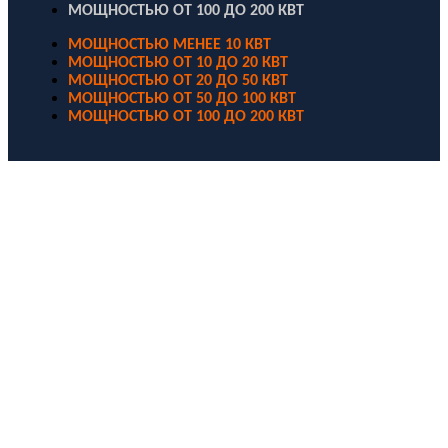
МОЩНОСТЬЮ ОТ 100 ДО 200 КВТ
МОЩНОСТЬЮ МЕНЕЕ 10 КВТ
МОЩНОСТЬЮ ОТ 10 ДО 20 КВТ
МОЩНОСТЬЮ ОТ 20 ДО 50 КВТ
МОЩНОСТЬЮ ОТ 50 ДО 100 КВТ
МОЩНОСТЬЮ ОТ 100 ДО 200 КВТ
ООО "Электродизель" © 1996 - 2022. All Rights Reserved
Информационные материалы и цены, размещенные на сайте,
носят ознакомительный характер и не являются публичной
офертой.
Правовые документы
Политика конфиденциальности
Договор публичной оферты
Политика использования файлов Cookie
Согласие на обработку персональных данных
Согласие на получение рекламных и информационных