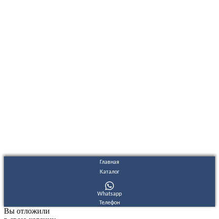
ООО "Электродизель" © 1996 - 2022. All Rights Reserved
Информационные материалы и цены, размещенные на сайте,
носят ознакомительный характер и не являются публичной
офертой.
Правовые документы
Политика конфиденциальности
Договор публичной оферты
Политика использования файлов Cookie
Согласие на обработку персональных данных
Согласие на получение рекламных и информационных
материалов
Главная
Каталог
Whatsapp
Телефон
Вы отложили