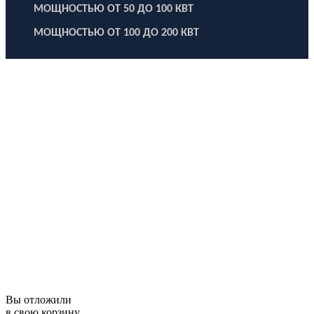
МОЩНОСТЬЮ ОТ 50 ДО 100 КВТ
МОЩНОСТЬЮ ОТ 100 ДО 200 КВТ
ООО "Электродизель" © 1996 - 2022. All Rights Reserved
Информационные материалы и цены, размещенные на сайте,
носят ознакомительный характер и не являются публичной
офертой.
Правовые документы
Политика конфиденциальности
Договор публичной оферты
Политика использования файлов Cookie
Согласие на обработку персональных данных
Согласие на получение рекламных и информационных
материалов
Вы отложили
в свою корзину.