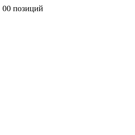
0
0 позиций