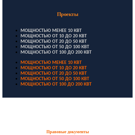
Проекты
МОЩНОСТЬЮ МЕНЕЕ 10 КВТ
МОЩНОСТЬЮ ОТ 10 ДО 20 КВТ
МОЩНОСТЬЮ ОТ 20 ДО 50 КВТ
МОЩНОСТЬЮ ОТ 50 ДО 100 КВТ
МОЩНОСТЬЮ ОТ 100 ДО 200 КВТ
МОЩНОСТЬЮ МЕНЕЕ 10 КВТ
МОЩНОСТЬЮ ОТ 10 ДО 20 КВТ
МОЩНОСТЬЮ ОТ 20 ДО 50 КВТ
МОЩНОСТЬЮ ОТ 50 ДО 100 КВТ
МОЩНОСТЬЮ ОТ 100 ДО 200 КВТ
ООО "Электродизель" © 1996 - 2022. All Rights Reserved
Информационные материалы и цены, размещенные на сайте,
носят ознакомительный характер и не являются публичной
офертой.
Правовые документы