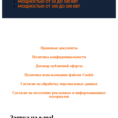
МОЩНОСТЬЮ ОТ 50 ДО 100 КВТ
МОЩНОСТЬЮ ОТ 100 ДО 200 КВТ
ООО "Электродизель" © 1996 - 2022. All Rights Reserved
Информационные материалы и цены, размещенные на сайте,
носят ознакомительный характер и не являются публичной
офертой.
Правовые документы
Политика конфиденциальности
Договор публичной оферты
Политика использования файлов Cookie
Согласие на обработку персональных данных
Согласие на получение рекламных и информационных
материалов
Заявка на e-mal