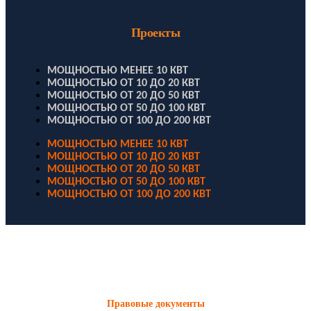
Проекты
МОЩНОСТЬЮ МЕНЕЕ 10 КВТ
МОЩНОСТЬЮ ОТ 10 ДО 20 КВТ
МОЩНОСТЬЮ ОТ 20 ДО 50 КВТ
МОЩНОСТЬЮ ОТ 50 ДО 100 КВТ
МОЩНОСТЬЮ ОТ 100 ДО 200 КВТ
МОЩНОСТЬЮ МЕНЕЕ 10 КВТ
МОЩНОСТЬЮ ОТ 10 ДО 20 КВТ
МОЩНОСТЬЮ ОТ 20 ДО 50 КВТ
МОЩНОСТЬЮ ОТ 50 ДО 100 КВТ
МОЩНОСТЬЮ ОТ 100 ДО 200 КВТ
ООО "Электродизель" © 1996 - 2022. All Rights Reserved
Информационные материалы и цены, размещенные на сайте,
носят ознакомительный характер и не являются публичной
офертой.
Правовые документы