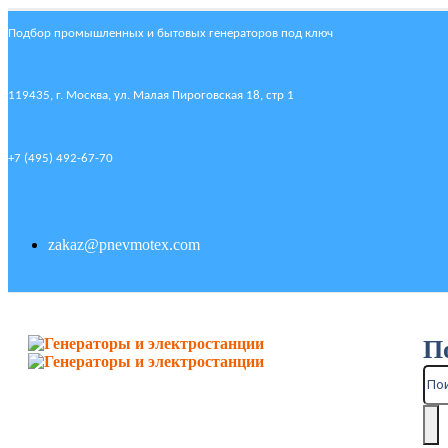
Подбор промышленных и бытовых генераторов под ключ
119435, г. Москва, ул. Малая Пироговская 18, стр 1
+7 (495) 492-67-70
zakaz@pnevmotex.com
П